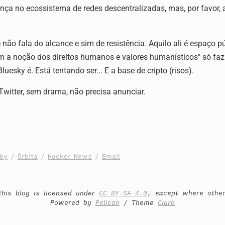
ença no ecossistema de redes descentralizadas, mas, por favor,
 não fala do alcance e sim de resistência. Aquilo ali é espaço p
 a noção dos direitos humanos e valores humanísticos" só faz 
uesky é. Está tentando ser... E a base de cripto (risos).
Twitter, sem drama, não precisa anunciar.
sky
/
Órbita
/
Hacker News
/
Email
this blog is licensed under
CC BY-SA 4.0
, except where othe
Powered by
Pelican
/ Theme
Claro