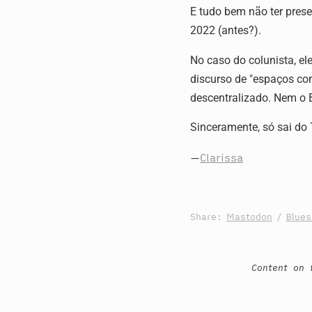
E tudo bem não ter pres
2022 (antes?).
No caso do colunista, ele
discurso de "espaços com
descentralizado. Nem o Bl
Sinceramente, só sai do 
—
Clarissa
Share:
Mastodon
/
Blue
Content on 