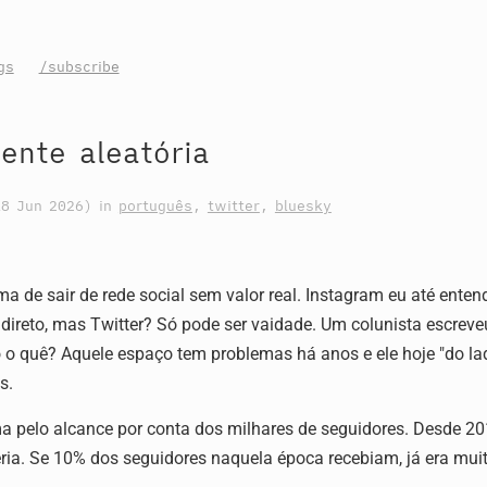
gs
/subscribe
ente aleatória
18 Jun 2026
) in
português
,
twitter
,
bluesky
a de sair de rede social sem valor real. Instagram eu até ente
 direto, mas Twitter? Só pode ser vaidade. Um colunista escrev
o o quê? Aquele espaço tem problemas há anos e ele hoje "do lado
s.
a pelo alcance por conta dos milhares de seguidores. Desde 20
ia. Se 10% dos seguidores naquela época recebiam, já era muito,