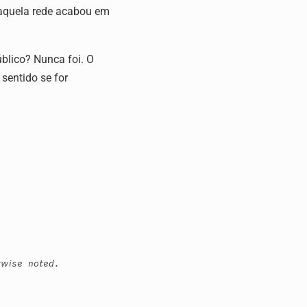
 aquela rede acabou em
úblico? Nunca foi. O
sentido se for
rwise noted.