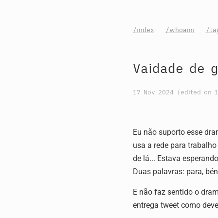
/index
/whoami
/ta
Vaidade de g
17 Nov 2024
(edited on
Eu não suporto esse dram
usa a rede para trabalho
de lá... Estava esperand
Duas palavras: para, bén
E não faz sentido o dram
entrega tweet como dever