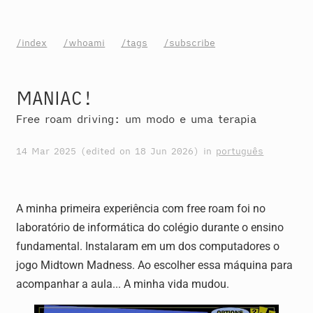
/index
/whoami
/tags
/subscribe
MANIAC!
Free roam driving: um modo e uma terapia
14 Mar 2025
(edited on
18 Jun 2026
) in
português
A minha primeira experiência com free roam foi no
laboratório de informática do colégio durante o ensino
fundamental. Instalaram em um dos computadores o
jogo Midtown Madness. Ao escolher essa máquina para
acompanhar a aula... A minha vida mudou.