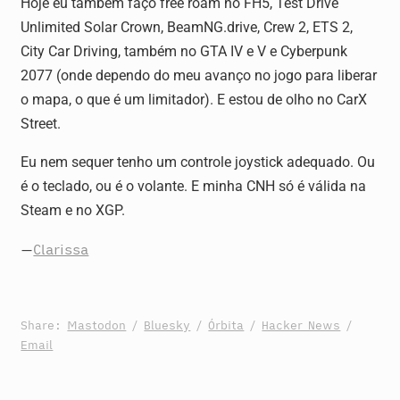
Hoje eu também faço free roam no FH5, Test Drive
Unlimited Solar Crown, BeamNG.drive, Crew 2, ETS 2,
City Car Driving, também no GTA IV e V e Cyberpunk
2077 (onde dependo do meu avanço no jogo para liberar
o mapa, o que é um limitador). E estou de olho no CarX
Street.
Eu nem sequer tenho um controle joystick adequado. Ou
é o teclado, ou é o volante. E minha CNH só é válida na
Steam e no XGP.
—
Clarissa
Share:
Mastodon
/
Bluesky
/
Órbita
/
Hacker News
/
Email