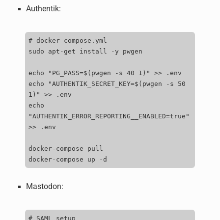
Authentik:
# docker-compose.yml

sudo apt-get install -y pwgen

echo "PG_PASS=$(pwgen -s 40 1)" >> .env

echo "AUTHENTIK_SECRET_KEY=$(pwgen -s 50 
1)" >> .env

echo 
"AUTHENTIK_ERROR_REPORTING__ENABLED=true" 
>> .env

docker-compose pull

Mastodon:
#
SAML
setup