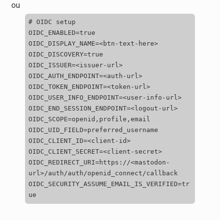
ou
#
OIDC
setup
OIDC_ENABLED
=
true
OIDC_DISPLAY_NAME
=<
btn
-
text
-
here
>
OIDC_DISCOVERY
=
true
OIDC_ISSUER
=<
issuer
-
url
>
OIDC_AUTH_ENDPOINT
=<
auth
-
url
>
OIDC_TOKEN_ENDPOINT
=<
token
-
url
>
OIDC_USER_INFO_ENDPOINT
=<
user
-
info
-
url
>
OIDC_END_SESSION_ENDPOINT
=<
logout
-
url
>
OIDC_SCOPE
=
openid
,
profile
,
email
OIDC_UID_FIELD
=
preferred_username
OIDC_CLIENT_ID
=<
client
-
id
>
OIDC_CLIENT_SECRET
=<
client
-
secret
>
OIDC_REDIRECT_URI
=
https
:
//<
mastodon
-
url
>/
auth
/
auth
/
openid_connect
/
callback
OIDC_SECURITY_ASSUME_EMAIL_IS_VERIFIED
=
tr
ue