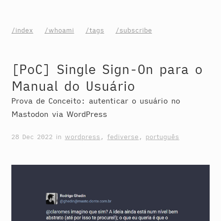
/index
/whoami
/tags
/subscribe
[PoC] Single Sign-On para o
Manual do Usuário
Prova de Conceito: autenticar o usuário no
Mastodon via WordPress
28 Dec 2022
in
wordpress
,
fediverse
,
português