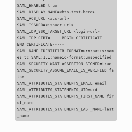
SAML_ENABLED
=
true
SAML_DISPLAY_NAME
=<
btn
-
text
-
here
>
SAML_ACS_URL
=<
acs
-
url
>
SAML_ISSUER
=<
issuer
-
url
>
SAML_IDP_SSO_TARGET_URL
=<
login
-
url
>
SAML_IDP_CERT
=-----
BEGIN
CERTIFICATE
-----
END
CERTIFICATE
-----
SAML_NAME_IDENTIFIER_FORMAT
=
urn
:
oasis
:
nam
es
:
tc
:
SAML
:
1.1
:
nameid
-
format
:
unspecified
SAML_SECURITY_WANT_ASSERTION_SIGNED
=
true
SAML_SECURITY_ASSUME_EMAIL_IS_VERIFIED
=
fa
lse
SAML_ATTRIBUTES_STATEMENTS_EMAIL
=
email
SAML_ATTRIBUTES_STATEMENTS_UID
=
uid
SAML_ATTRIBUTES_STATEMENTS_FIRST_NAME
=
fir
st_name
SAML_ATTRIBUTES_STATEMENTS_LAST_NAME
=
last
_name