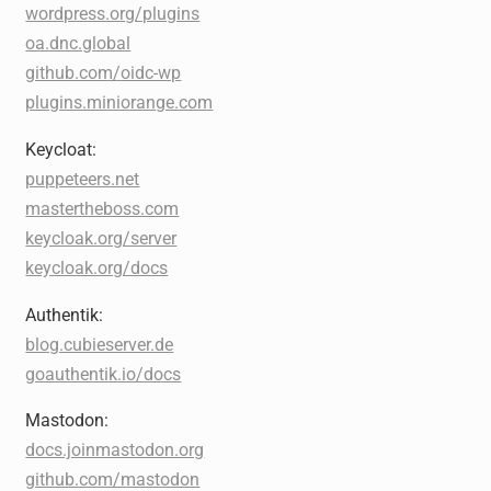
wordpress.org/plugins
oa.dnc.global
github.com/oidc-wp
plugins.miniorange.com
Keycloat:
puppeteers.net
mastertheboss.com
keycloak.org/server
keycloak.org/docs
Authentik:
blog.cubieserver.de
goauthentik.io/docs
Mastodon:
docs.joinmastodon.org
github.com/mastodon