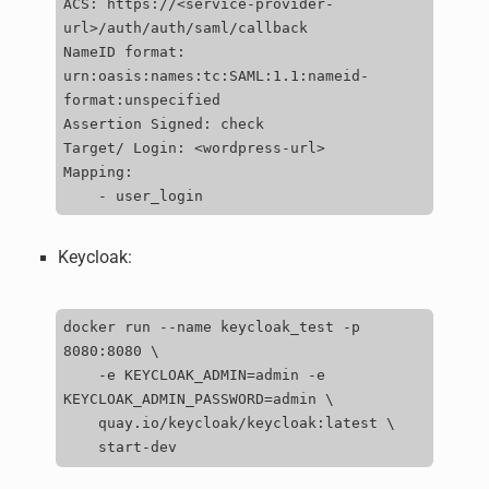
ACS
:
https
://<
service
-
provider
-
url
>/
auth
/auth/saml/
callback
NameID
format
:
urn
:
oasis
:
names
:
tc
:
SAML
:
1.1
:
nameid
-
format
:
unspecified
Assertion
Signed
:
check
Target
/
Login
:
<
wordpress
-
url
>
Mapping
:
-
user_login
Keycloak:
docker run --name keycloak_test -p 
8080:8080 \

    -e KEYCLOAK_ADMIN=admin -e 
KEYCLOAK_ADMIN_PASSWORD=admin \

    quay.io/keycloak/keycloak:latest \
