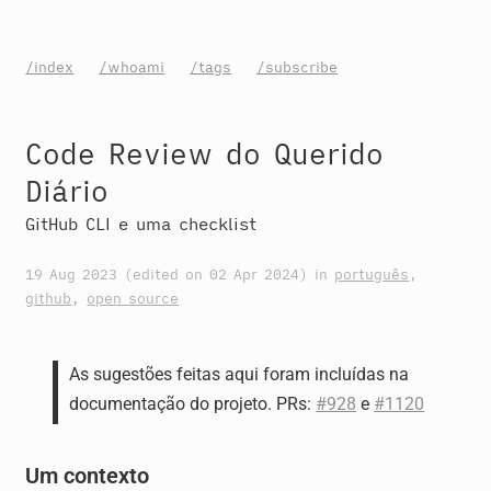
/index
/whoami
/tags
/subscribe
Code Review do Querido
Diário
GitHub CLI e uma checklist
19 Aug 2023
(edited on
02 Apr 2024
) in
português
,
github
,
open source
As sugestões feitas aqui foram incluídas na
documentação do projeto. PRs:
#928
e
#1120
Um contexto